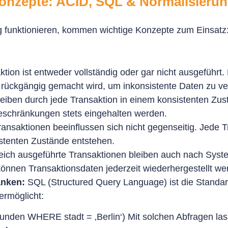
Konzepte: ACID, SQL & Normalisieru
g funktionieren, kommen wichtige Konzepte zum Einsatz
tion ist entweder vollständig oder gar nicht ausgeführt.
n rückgängig gemacht wird, um inkonsistente Daten zu v
eiben durch jede Transaktion in einem konsistenten Zusta
eschränkungen stets eingehalten werden.
ransaktionen beeinflussen sich nicht gegenseitig. Jede T
stenten Zustände entstehen.
eich ausgeführte Transaktionen bleiben auch nach Sys
nnen Transaktionsdaten jederzeit wiederhergestellt we
anken:
SQL (Structured Query Language) ist die Standa
ermöglicht:
en WHERE stadt = ‚Berlin‘) Mit solchen Abfragen lass