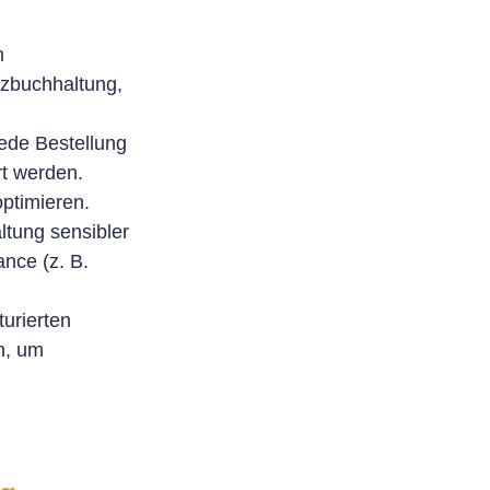
m
nzbuchhaltung,
ede Bestellung
rt werden.
ptimieren.
tung sensibler
nce (z. B.
urierten
n, um
.