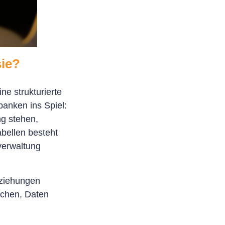
sie?
ne strukturierte
anken ins Spiel:
ng stehen,
abellen besteht
nverwaltung
eziehungen
ichen, Daten