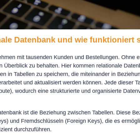
nale Datenbank und wie funktioniert 
rnehmen mit tausenden Kunden und Bestellungen. Ohne ei
Überblick zu behalten. Hier kommen relationale Datenb
n in Tabellen zu speichern, die miteinander in Beziehu
rarbeitet und aktualisiert werden können. Jede dieser T
bute), wodurch eine strukturierte und organisierte Date
Datenbank ist die Beziehung zwischen Tabellen. Diese B
eys) und Fremdschlüsseln (Foreign Keys), die es ermögl
izient durchzuführen.