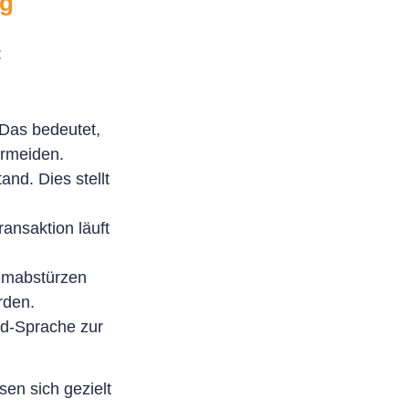
ng
:
 Das bedeutet,
ermeiden.
nd. Dies stellt
ransaktion läuft
temabstürzen
rden.
rd-Sprache zur
en sich gezielt