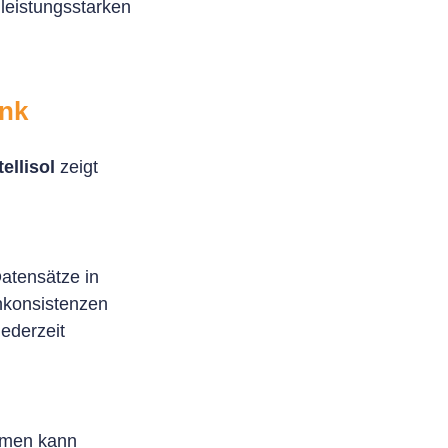
leistungsstarken
ank
tellisol
zeigt
Datensätze in
nkonsistenzen
jederzeit
ehmen kann