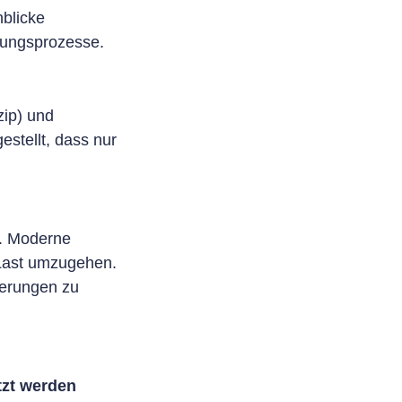
nblicke
idungsprozesse.
zip) und
stellt, dass nur
n. Moderne
 Last umzugehen.
derungen zu
tzt werden