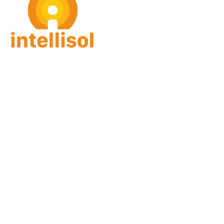
intellisol GmbH
Gorch-Fock Str. 4
27383 Scheeßel
Email: info(at)intellisol.de
Leistungen
Person
Skills
Fortbildung