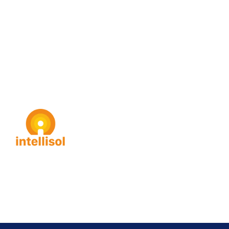
intellisol GmbH
Gorch-Fock Str. 4
27383 Scheeßel
Email:
info@intellisol.de