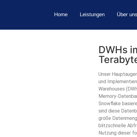
Home
Leistungen
Über un
DWHs im
Terabyt
Unser Hauptaugen
und Implementier
Warehouses (DWHs
Memory-Datenban
Snowflake basier
sind diese Daten
große Datenmengen
blitzschnelle Abf
Nutzung dieser fo