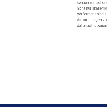
können wir sicher
nicht nur skalierb
performant sind,
Anforderungen vo
datengetriebenen
Home
Impressum
Leistungen
Datenschutzerkl
Über uns
Knowhow
Referenzen