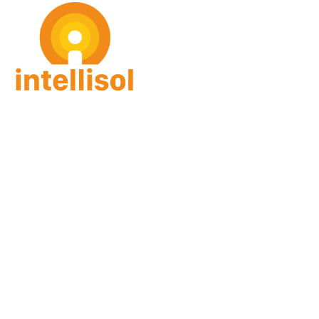
intellisol GmbH
Gorch-Fock Str. 4
27383 Scheeßel
Email: info(at)intellisol.de
Leistungen
Person
Skills