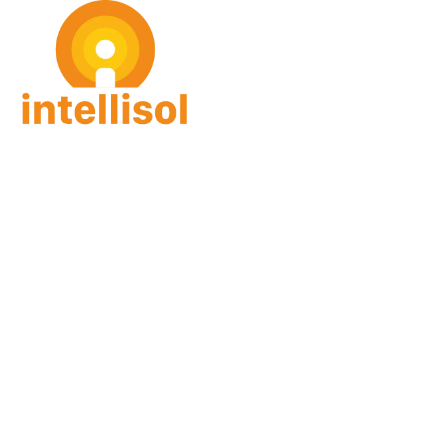
intellisol GmbH
Gorch-Fock Str. 4
27383 Scheeßel
Email: info(at)intellisol.de
Leistungen
Person
Skills